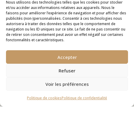
Nous utilisons des technologies telles que les cookies pour stocker
et/ou accéder aux informations relatives aux appareils. Nous le
faisons pour améliorer l’expérience de navigation et pour afficher des
publicités (non-)personnalisées. Consentir à ces technologies nous
autorisera à traiter des données telles que le comportement de
navigation ou les ID uniques sur ce site. Le fait de ne pas consentir ou
de retirer son consentement peut avoir un effet négatif sur certaines
fonctonnalités et caractéristiques.
Accepter

POURQUOI « J’AI PAS L’TEMPS… » EST
LE PLUS GROS MENSONGE, ET
Refuser
COMMENT Y REMÉDIER!
Voir les préférences

COMMENT ABATTRE LA
PROCRASTINATION UNE FOIS POUR
Politique de cookies
Politique de confidentialité
TOUTES

LE SECRET DU BLOCAGE DE TEMPS
STRATÉGIQUE