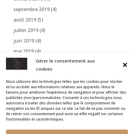
septembre 2019
(4)
août 2019
(5)
juillet 2019
(4)
juin 2019
(4)
mai 2019
(4)
Gérer le consentement aux
avril 2019
(4)
cookies
mars 2019
(1)
Nous utilisons des technologies telles que les cookies pour stocker
avril 2018
(2)
et/ou accéder aux informations relatives aux appareils. Nous le
mars 2018
(1)
faisons pour améliorer l’expérience de navigation et pour afficher des
publicités (non-)personnalisées. Consentir à ces technologies nous
autorisera à traiter des données telles que le comportement de
navigation ou les ID uniques sur ce site. Le fait de ne pas consentir ou
de retirer son consentement peut avoir un effet négatif sur certaines
fonctonnalités et caractéristiques.




