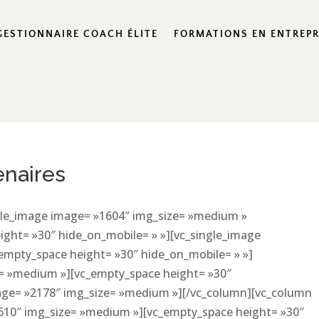
GESTIONNAIRE COACH ÉLITE
FORMATIONS EN ENTREPR
enaires
ngle_image image= »1604″ img_size= »medium »
ight= »30″ hide_on_mobile= » »][vc_single_image
empty_space height= »30″ hide_on_mobile= » »]
e= »medium »][vc_empty_space height= »30″
mage= »2178″ img_size= »medium »][/vc_column][vc_column
1610″ img_size= »medium »][vc_empty_space height= »30″