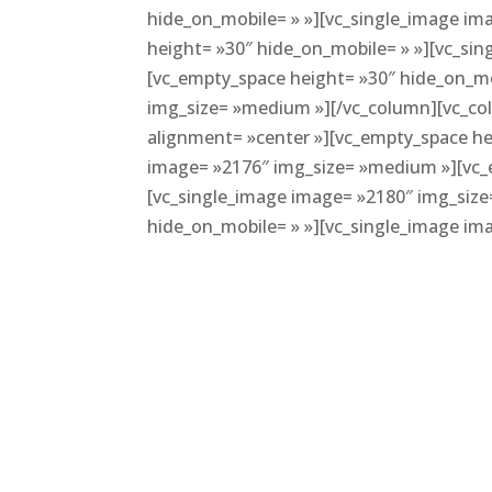
hide_on_mobile= » »][vc_single_image i
height= »30″ hide_on_mobile= » »][vc_si
[vc_empty_space height= »30″ hide_on_mo
img_size= »medium »][/vc_column][vc_co
alignment= »center »][vc_empty_space he
image= »2176″ img_size= »medium »][vc_
[vc_single_image image= »2180″ img_siz
hide_on_mobile= » »][vc_single_image im