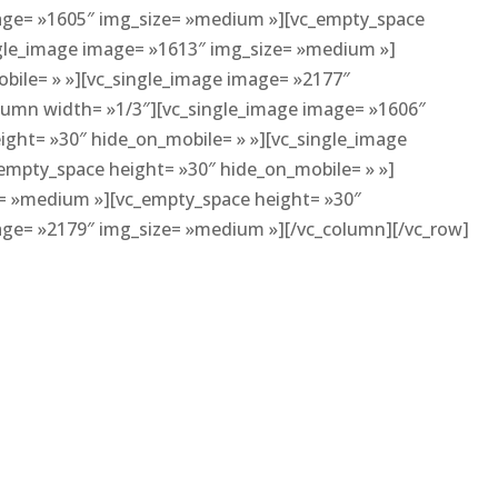
mage= »1605″ img_size= »medium »][vc_empty_space
ngle_image image= »1613″ img_size= »medium »]
bile= » »][vc_single_image image= »2177″
lumn width= »1/3″][vc_single_image image= »1606″
ight= »30″ hide_on_mobile= » »][vc_single_image
empty_space height= »30″ hide_on_mobile= » »]
e= »medium »][vc_empty_space height= »30″
age= »2179″ img_size= »medium »][/vc_column][/vc_row]