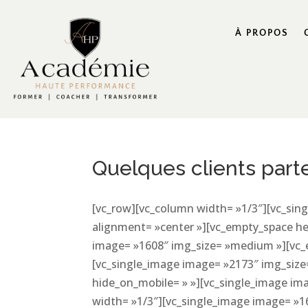
À PROPOS
Quelques clients part
[vc_row][vc_column width= »1/3″][vc_si
alignment= »center »][vc_empty_space he
image= »1608″ img_size= »medium »][vc_
[vc_single_image image= »2173″ img_siz
hide_on_mobile= » »][vc_single_image i
width= »1/3″][vc_single_image image= »