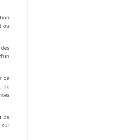
tion
t ou
 des
d’un
r de
t de
ntes
n de
 sur