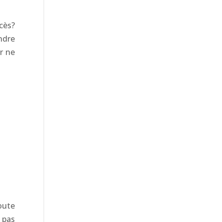
cès?
ndre
r ne
oute
 pas