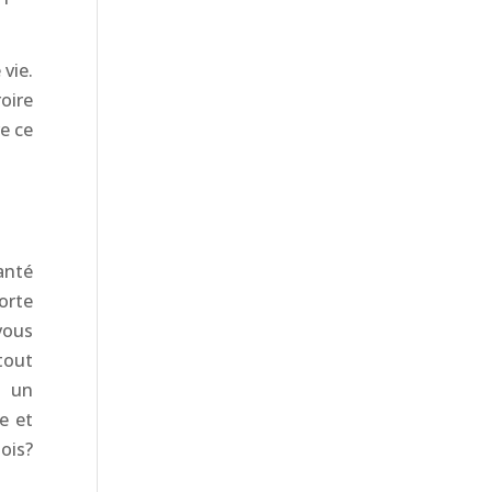
vie.
roire
e ce
anté
orte
vous
 tout
t un
e et
ois?