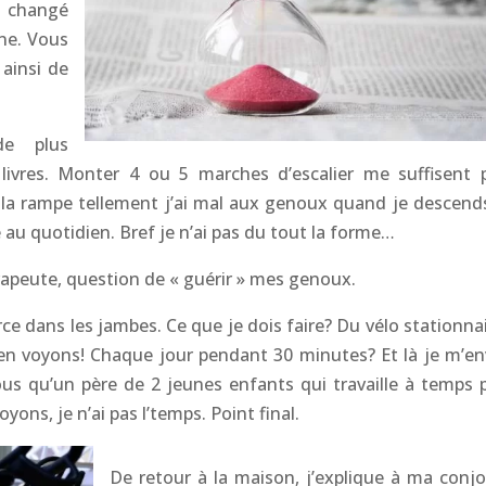
a changé
rne. Vous
 ainsi de
e plus
livres. Monter 4 ou 5 marches d’escalier me suffisent 
r la rampe tellement j’ai mal aux genoux quand je descend
e au quotidien. Bref je n’ai pas du tout la forme…
rapeute, question de « guérir » mes genoux.
e dans les jambes. Ce que je dois faire? Du vélo stationnai
n voyons! Chaque jour pendant 30 minutes? Et là je m’en
s qu’un père de 2 jeunes enfants qui travaille à temps p
ons, je n’ai pas l’temps. Point final.
De retour à la maison, j’explique à ma conjo