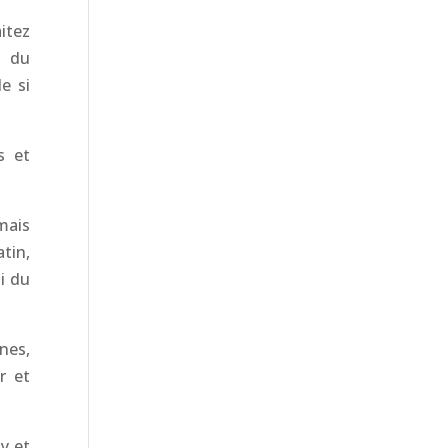
itez
r du
e si
s et
mais
tin,
i du
nes,
r et
y et