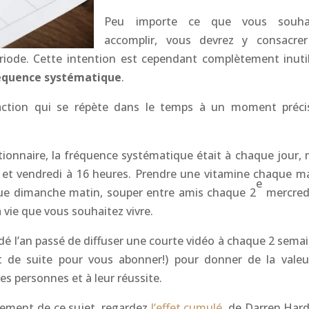
Peu importe ce que vous souha
accomplir, vous devrez y consacre
riode. Cette intention est cependant complètement inutil
équence systématique
.
action qui se répète dans le temps à un moment préci
ionnaire, la fréquence systématique était à chaque jour, 
i et vendredi à 16 heures. Prendre une vitamine chaque ma
e
aque dimanche matin, souper entre amis chaque 2
mercred
a vie que vous souhaitez vivre.
dé l’an passé de diffuser une courte vidéo à chaque 2 semai
t de suite pour vous abonner!) pour donner de la valeu
es personnes et à leur réussite.
alement de ce sujet, regardez
l’effet cumulé
, de Darren Hard