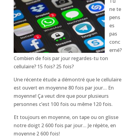
Tu
ne te
pens
es
pas
conc
erné?
Combien de fois par jour regardes-tu ton
cellulaire? 15 fois? 25 fois?
Une récente étude a démontré que le cellulaire
est ouvert en moyenne 80 fois par jour… En
moyenne! Ça veut dire que pour plusieurs
personnes c’est 100 fois ou même 120 fois.
Et toujours en moyenne, on tape ou on glisse
notre doigt 2 600 fois par jour… Je répète, en
moyenne 2 600 fois!