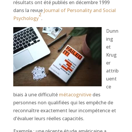
résultats ont été publiés en décembre 1999
dans la revue
Journal of Personality and Social
2
Psychology
.
Dunn
ing
et
Krug
er
attrib
uent
ce
biais à une difficulté
métacognitive
des
personnes non qualifiées qui les empêche de
reconnaître exactement leur incompétence et
d’évaluer leurs réelles capacités.
Exemple : une récente étude américaine a